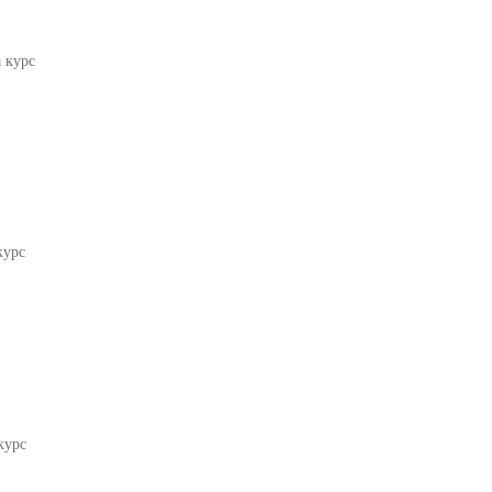
 курс
курс
курс