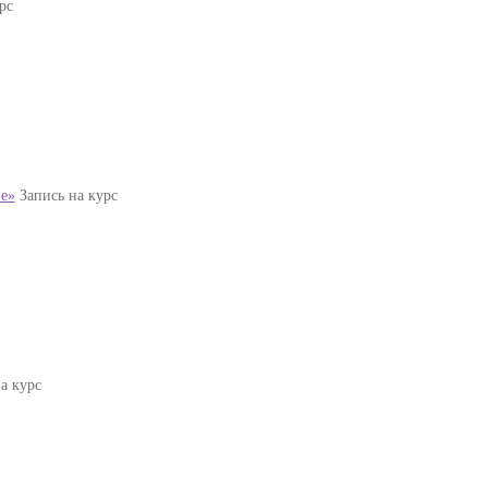
рс
е»
Запись на курс
а курс