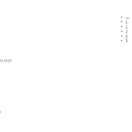
←
1
2
3
4
5
на курс
с