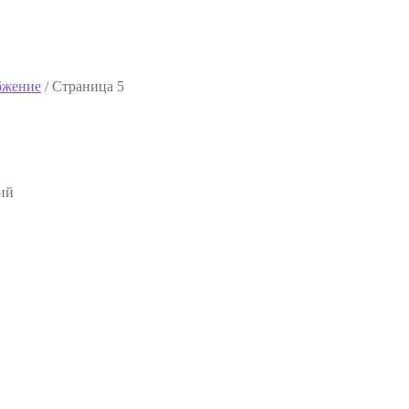
бжение
/
Страница 5
ий