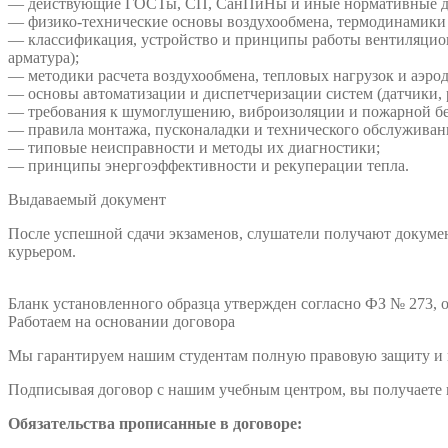
— действующие ГОСТы, СП, СанПиНы и иные нормативные до
— физико-технические основы воздухообмена, термодинамики 
— классификация, устройство и принципы работы вентиляцион
арматура);
— методики расчета воздухообмена, тепловых нагрузок и аэро
— основы автоматизации и диспетчеризации систем (датчики,
— требования к шумоглушению, виброизоляции и пожарной бе
— правила монтажа, пусконаладки и технического обслуживан
— типовые неисправности и методы их диагностики;
— принципы энергоэффективности и рекуперации тепла.
Выдаваемый документ
После успешной сдачи экзаменов, слушатели получают докумен
курьером.
Бланк установленного образца утвержден согласно ФЗ № 273, о
Работаем на основании договора
Мы гарантируем нашим студентам полную правовую защиту и п
Подписывая договор с нашим учебным центром, вы получаете н
Обязательства прописанные в договоре: