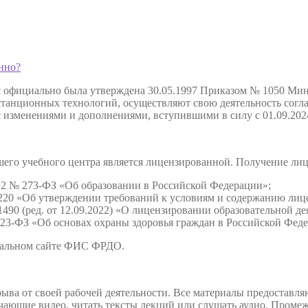
нно?
я официально была утверждена 30.05.1997 Приказом № 1050 Мин
анционных технологий, осуществляют свою деятельность соглас
с изменениями и дополнениями, вступившими в силу с 01.09.202
нашего учебного центра является лицензированной. Получение л
2012 № 273-ФЗ «Об образовании в Российской Федерации»;
220 «Об утверждении требований к условиям и содержанию лице
490 (ред. от 12.09.2022) «О лицензировании образовательной де
 323-ФЗ «Об основах охраны здоровья граждан в Российской Фед
иальном сайте ФИС ФРДО.
ыва от своей рабочей деятельности. Все материалы предоставляю
учающие видео, читать тексты лекций или слушать аудио. Пром