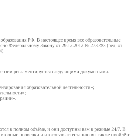
образования РФ. В настоящее время все образовательные
но Федеральному Закону от 29.12.2012 № 273-ФЗ (ред. от
4).
ицензии регламентируется следующими документами:
нзирования образовательной деятельности»;
ятельности»;
ерации».
тся в полном объёме, и они доступны вам в режиме 24/7. В
ежуточные проверки и итоговую аттестацию вы также пройдёте