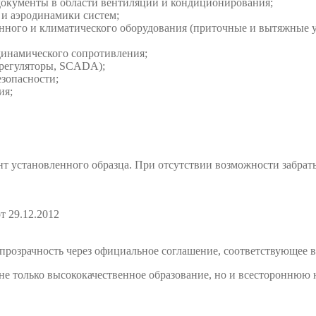
кументы в области вентиляции и кондиционирования;
и аэродинамики систем;
ного и климатического оборудования (приточные и вытяжные у
динамического сопротивления;
 регуляторы, SCADA);
зопасности;
ия;
т установленного образца. При отсутствии возможности забрат
т 29.12.2012
розрачность через официальное соглашение, соответствующее в
е только высококачественное образование, но и всестороннюю 