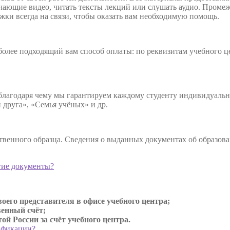
учающие видео, читать тексты лекций или слушать аудио. Пром
жки всегда на связи, чтобы оказать вам необходимую помощь.
олее подходящий вам способ оплаты: по реквизитам учебного цен
 благодаря чему мы гарантируем каждому студенту индивидуал
друга», «Семья учёных» и др.
твенного образца. Сведения о выданных документах об образов
гие документы?
оего представителя в офисе учебного центра;
венный счёт;
й России за счёт учебного центра.
ификации?