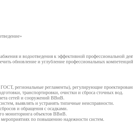
отведение»
набжения и водоотведения к эффективной профессиональной дея
ечить обновление и углубление профессиональных компетенций
ГОСТ, региональные регламенты), регулирующие проектировани
дготовки, транспортировки, очистки и сброса сточных вод.
счета сетей и сооружений ВВиВ.
систем, выявлять и устранять типичные неисправности.
сбросов и обращения с осадками.
ого мониторинга объектов ВВиВ.
и мероприятиях по повышению надежности систем.