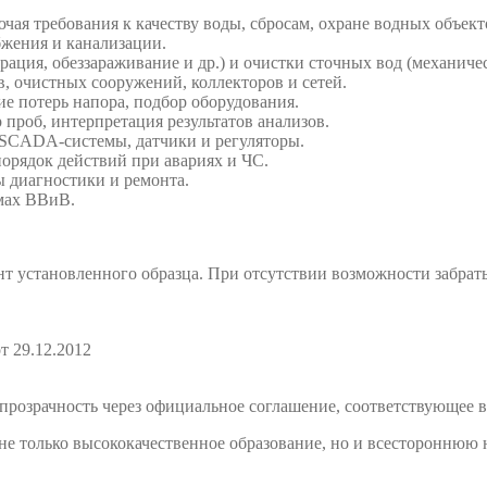
ая требования к качеству воды, сбросам, охране водных объект
жения и канализации.
ация, обеззараживание и др.) и очистки сточных вод (механичес
, очистных сооружений, коллекторов и сетей.
е потерь напора, подбор оборудования.
проб, интерпретация результатов анализов.
SCADA-системы, датчики и регуляторы.
орядок действий при авариях и ЧС.
 диагностики и ремонта.
мах ВВиВ.
т установленного образца. При отсутствии возможности забрат
т 29.12.2012
розрачность через официальное соглашение, соответствующее в
е только высококачественное образование, но и всестороннюю 