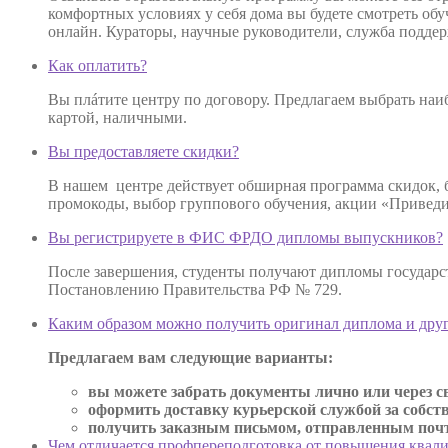
комфортных условиях у себя дома вы будете смотреть об
онлайн. Кураторы, научные руководители, служба поддер
Как оплатить?
Вы плáтите центру по договору. Предлагаем выбрать наиб
картой, наличными.
Вы предоставляете скидки?
В нашем центре действует обширная программа скидок,
промокоды, выбор группового обучения, акции «Приведи 
Вы регистрируете в ФИС ФРДО дипломы выпускников?
После завершения, студенты получают дипломы государс
Постановлению Правительства РФ № 729.
Каким образом можно получить оригинал диплома и дру
Предлагаем вам следующие варианты:
вы можете забрать документы лично или через св
оформить доставку курьерской службой за собст
получить заказным письмом, отправленным почто
Чем отличается профпереподготовка от повышения квал