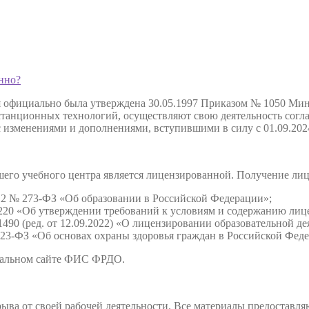
нно?
я официально была утверждена 30.05.1997 Приказом № 1050 Мин
анционных технологий, осуществляют свою деятельность соглас
с изменениями и дополнениями, вступившими в силу с 01.09.202
нашего учебного центра является лицензированной. Получение л
2012 № 273-ФЗ «Об образовании в Российской Федерации»;
220 «Об утверждении требований к условиям и содержанию лице
490 (ред. от 12.09.2022) «О лицензировании образовательной де
 323-ФЗ «Об основах охраны здоровья граждан в Российской Фед
иальном сайте ФИС ФРДО.
ыва от своей рабочей деятельности. Все материалы предоставляю