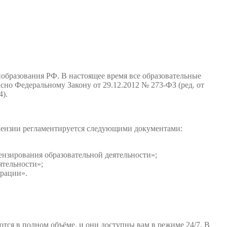
образования РФ. В настоящее время все образовательные
но Федеральному Закону от 29.12.2012 № 273-ФЗ (ред. от
4).
ицензии регламентируется следующими документами:
нзирования образовательной деятельности»;
ятельности»;
ерации».
тся в полном объёме, и они доступны вам в режиме 24/7. В