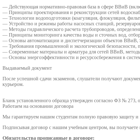
— Действующая нормативно-правовая база в сфере ВВиВ (включ
— Принципы проектирования и реконструкции сетей водоснаб
— Технологии водоподготовки (коагуляция, флокуляция, фильтр
— Устройство и режимы работы насосных станций, резервуаров
— Методы гидравлического расчета трубопроводов, определени
— Принципы мониторинга качества воды и сточных вод, отбор 
— Основы автоматизации и диспетчеризации объектов ВВиВ, 
— Требования промышленной и экологической безопасности, п
— Современные материалы и арматура для сетей ВВиВ, методы
— Основы энергоэффективности и ресурсосбережения в систе
Выдаваемый документ
После успешной сдачи экзаменов, слушатели получают докумен
курьером.
Бланк установленного образца утвержден согласно ФЗ № 273, о
Работаем на основании договора
Мы гарантируем нашим студентам полную правовую защиту и п
Подписывая договор с нашим учебным центром, вы получаете н
Обязательства прописанные в договоре: