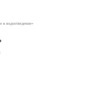
 и водоотведение»
»
;