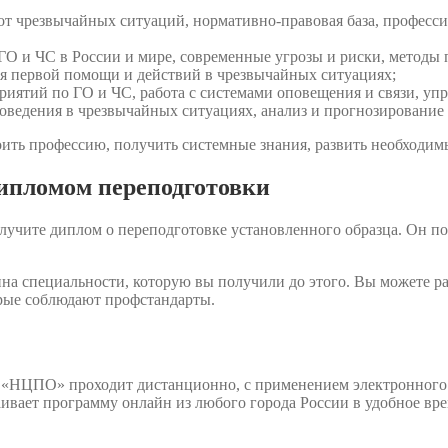
т чрезвычайных ситуаций, нормативно-правовая база, професси
 ГО и ЧС в России и мире, современные угрозы и риски, метод
ия первой помощи и действий в чрезвычайных ситуациях;
иятий по ГО и ЧС, работа с системами оповещения и связи, уп
оведения в чрезвычайных ситуациях, анализ и прогнозирование 
ить профессию, получить системные знания, развить необходимы
дипломом переподготовки
лучите диплом о переподготовке установленного образца. Он п
на специальности, которую вы получили до этого. Вы можете р
орые соблюдают профстандарты.
 «НЦПО» проходит дистанционно, с применением электронного
аивает программу онлайн из любого города России в удобное вр