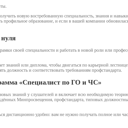
оты.
олучить новую востребованную специальность, знания и навык
ть профильное образование, и если в вашей компании обновилас
 нуля
рамки своей специальности и работать в новой роли или профес
ет знаний или диплома, чтобы двигаться по карьерной лестнице.
ять должность и соответствовать требованиям профстандарта.
грамма «Специалист по ГО и ЧС»
зовых знаний у слушателей и включает всю необходимую теорию
рждённых Минпросвещения, профстандарта, типовых должностны
ся дистанционно удобно: вам не нужно получать полное или ча