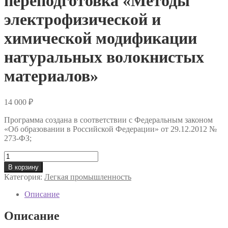
переподготовка «Методы
электрофизической и
химической модификации
натуральных волокнистых
материалов»
14 000
₽
Программа создана в соответствии с Федеральным законом
«Об образовании в Российской Федерации» от 29.12.2012 №
273-ФЗ;
Количество
товара
В корзину
Профессиональная
Категория:
Легкая промышленность
переподготовка
«Методы
Описание
электрофизической
и
Описание
химической