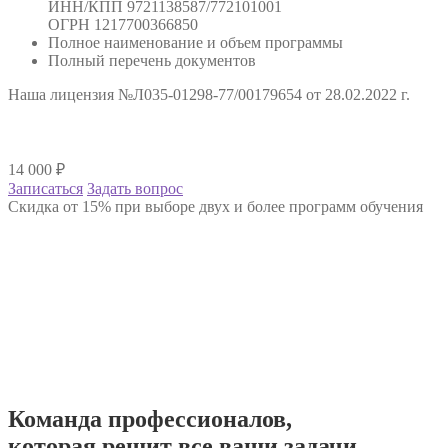
ИНН/КПП 9721138587/772101001
ОГРН 1217700366850
Полное наименование и объем программы
Полный перечень документов
Наша лицензия №Л035-01298-77/00179654 от 28.02.2022 г.
14 000
₽
Записаться
Задать вопрос
Скидка от 15% при выборе двух и более программ обучения
Команда
профессионалов
,
которая решит все ваши задачи