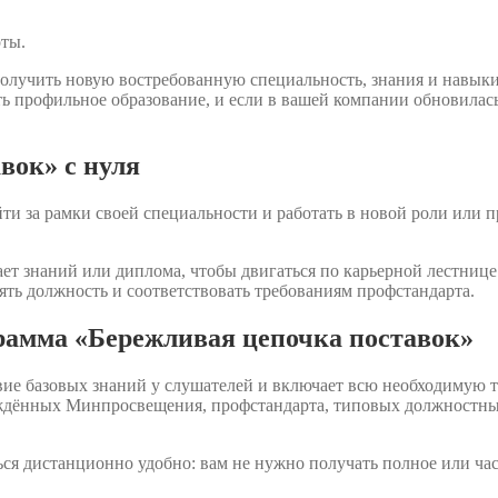
оты.
олучить новую востребованную специальность, знания и навык
ть профильное образование, и если в вашей компании обновилас
вок» с нуля
и за рамки своей специальности и работать в новой роли или п
ет знаний или диплома, чтобы двигаться по карьерной лестнице.
ять должность и соответствовать требованиям профстандарта.
рамма «Бережливая цепочка поставок»
ие базовых знаний у слушателей и включает всю необходимую т
рждённых Минпросвещения, профстандарта, типовых должностны
ся дистанционно удобно: вам не нужно получать полное или ча