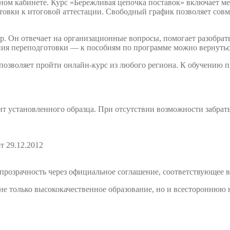
ном кабинете. Курс «Бережливая цепочка поставок» включает м
товки к итоговой аттестации. Свободный график позволяет совме
. Он отвечает на организационные вопросы, помогает разобрать
ния переподготовки — к пособиям по программе можно вернутьс
 позволяет пройти онлайн-курс из любого региона. К обучению
т установленного образца. При отсутствии возможности забрат
т 29.12.2012
розрачность через официальное соглашение, соответствующее в
е только высококачественное образование, но и всестороннюю 