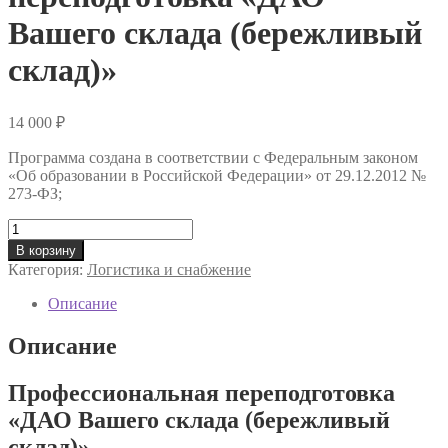
Вашего склада (бережливый
склад)»
14 000
₽
Программа создана в соответствии с Федеральным законом
«Об образовании в Российской Федерации» от 29.12.2012 №
273-ФЗ;
Количество
товара
В корзину
Профессиональная
Категория:
Логистика и снабжение
переподготовка
«ДАО
Описание
Вашего
склада
Описание
(бережливый
склад)»
Профессиональная переподготовка
«ДАО Вашего склада (бережливый
склад)»