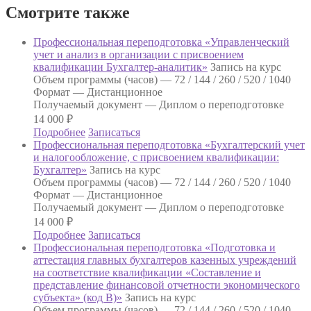
«Бухгалтерский
Смотрите также
и
налоговый
учет
Профессиональная переподготовка «Управленческий
на
учет и анализ в организации с присвоением
предприятиях
квалификации Бухгалтер-аналитик»
Запись на курс
малого
Объем программы (часов) —
72 / 144 / 260 / 520 / 1040
бизнеса
Формат —
Дистанционное
и
Получаемый документ —
Диплом о переподготовке
индивидуальных
14 000
₽
предпринимателей
Подробнее
Записаться
(ИП)
Профессиональная переподготовка «Бухгалтерский учет
с
и налогообложение, с присвоением квалификации:
присвоением
Бухгалтер»
Запись на курс
квалификации
Объем программы (часов) —
72 / 144 / 260 / 520 / 1040
Бухгалтер»
Формат —
Дистанционное
Получаемый документ —
Диплом о переподготовке
14 000
₽
Подробнее
Записаться
Профессиональная переподготовка «Подготовка и
аттестация главных бухгалтеров казенных учреждений
на соответствие квалификации «Составление и
представление финансовой отчетности экономического
субъекта» (код В)»
Запись на курс
Объем программы (часов) —
72 / 144 / 260 / 520 / 1040