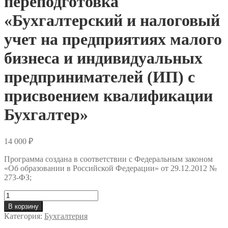
переподготовка
«Бухгалтерский и налоговый
учет на предприятиях малого
бизнеса и индивидуальных
предпринимателей (ИП) с
присвоением квалификации
Бухгалтер»
14 000
₽
Программа создана в соответствии с Федеральным законом
«Об образовании в Российской Федерации» от 29.12.2012 №
273-ФЗ;
Количество
товара
В корзину
Профессиональная
Категория:
Бухгалтерия
переподготовка