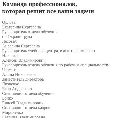
Команда
профессионалов
,
которая решит все ваши задачи
Орлова
Екатерина Сергеевна
Руководитель отдела обучения
по Охране труда
Лесовая
Ангелина Сергеевна
Руководитель учебного центра, входит в комиссию
Илюшко
Алексей Владимирович
Руководитель отдела обучения по рабочим специальностям
Чермит
Алина Николаевна
Заместитель директора
Яковенко
Егор Андреевич
Специалист отдела обучения
Бойко
Елисей Владимирович
Специалист отдела кадров
Мироненко
Евгения Владимировна